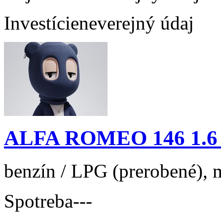
Investície
neverejný údaj
ALFA ROMEO 146 1.6 
benzín / LPG (prerobené), m
Spotreba
---