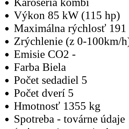
Karoséria
kombi
Výkon
85 kW (115 hp)
Maximálna rýchlosť
191
Zrýchlenie (z 0-100km/h
Emisie CO2
-
Farba
Biela
Počet sedadiel
5
Počet dverí
5
Hmotnosť
1355 kg
Spotreba - továrne údaje