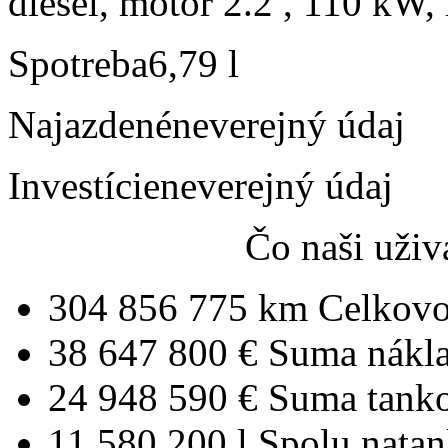
diesel, motor 2.2 , 110 kW, 
Spotreba
6,79 l
Najazdené
neverejný údaj
Investície
neverejný údaj
Čo naši uživ
304 856 775 km
Celkovo
38 647 800 €
Suma nákl
24 948 590 €
Suma tank
11 580 200 l
Spolu nata