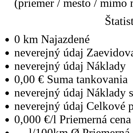
(priemer / mesto / mimo
Štatis
0 km
Najazdené
neverejný údaj
Zaevidov
neverejný údaj
Náklady
0,00 €
Suma tankovania
neverejný údaj
Náklady 
neverejný údaj
Celkové 
0,000 €/l
Priemerná cena 
--- l/100km
Ø Priemerná 