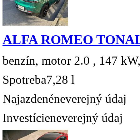
ALFA ROMEO TONAL
benzín, motor 2.0 , 147 kW,
Spotreba
7,28 l
Najazdené
neverejný údaj
Investície
neverejný údaj