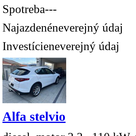
Spotreba
---
Najazdené
neverejný údaj
Investície
neverejný údaj
Alfa stelvio