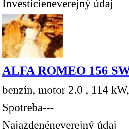
Investície
neverejný údaj
ALFA ROMEO 156 SW 2
benzín, motor 2.0 , 114 kW,
Spotreba
---
Najazdené
neverejný údaj