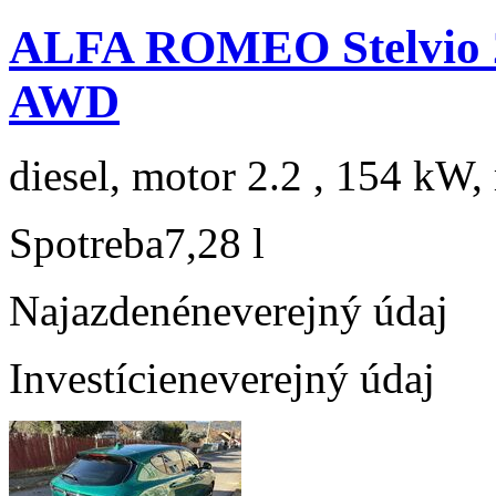
ALFA ROMEO Stelvio 
AWD
diesel, motor 2.2 , 154 kW, 
Spotreba
7,28 l
Najazdené
neverejný údaj
Investície
neverejný údaj