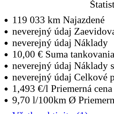
Štatis
119 033 km
Najazdené
neverejný údaj
Zaevidov
neverejný údaj
Náklady
10,00 €
Suma tankovani
neverejný údaj
Náklady 
neverejný údaj
Celkové 
1,493 €/l
Priemerná cena 
9,70 l/100km
Ø Priemern