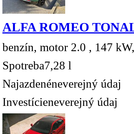
ALFA ROMEO TONAL
benzín, motor 2.0 , 147 kW,
Spotreba
7,28 l
Najazdené
neverejný údaj
Investície
neverejný údaj