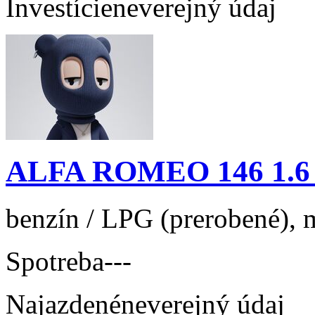
Investície
neverejný údaj
ALFA ROMEO 146 1.6 
benzín / LPG (prerobené), m
Spotreba
---
Najazdené
neverejný údaj