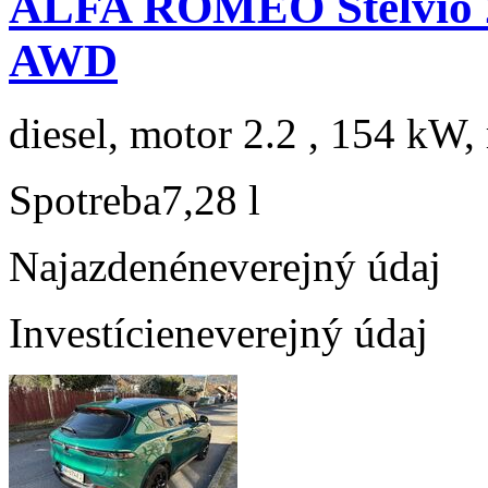
ALFA ROMEO Stelvio 
AWD
diesel, motor 2.2 , 154 kW, 
Spotreba
7,28 l
Najazdené
neverejný údaj
Investície
neverejný údaj