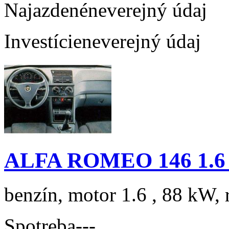
Najazdené
neverejný údaj
Investície
neverejný údaj
ALFA ROMEO 146 1.6 
benzín, motor 1.6 , 88 kW, 
Spotreba
---