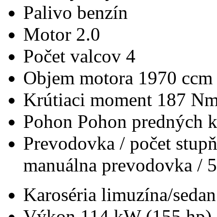
Palivo
benzín
Motor
2.0
Počet valcov
4
Objem motora
1970 ccm
Krútiaci moment
187 N
Pohon
Pohon predných k
Prevodovka / počet stup
manuálna prevodovka / 5
Karoséria
limuzína/sedan
Výkon
114 kW (155 hp)