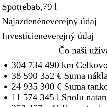
Spotreba
6,79 l
Najazdené
neverejný údaj
Investície
neverejný údaj
Čo naši uživ
304 734 490 km
Celkovo
38 590 352 €
Suma nákl
24 935 300 €
Suma tank
11 574 345 l
Spolu nata