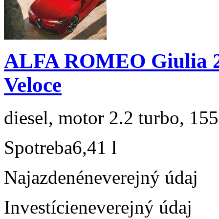
ALFA ROMEO Giulia 2.
Veloce
diesel, motor 2.2 turbo, 155
Spotreba
6,41 l
Najazdené
neverejný údaj
Investície
neverejný údaj