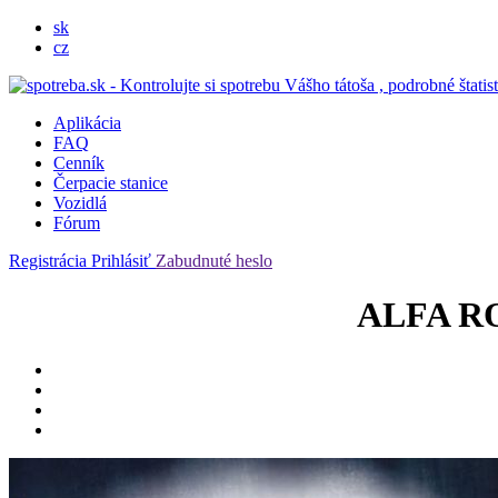
sk
cz
Aplikácia
FAQ
Cenník
Čerpacie stanice
Vozidlá
Fórum
Registrácia
Prihlásiť
Zabudnuté heslo
ALFA RO