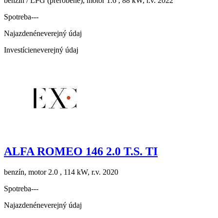
benzín / LPG (prerobené), motor 1.6 , 88 kW, r.v. 2022
Spotreba
---
Najazdené
neverejný údaj
Investície
neverejný údaj
ALFA ROMEO 146 2.0 T.S. TI
benzín, motor 2.0 , 114 kW, r.v. 2020
Spotreba
---
Najazdené
neverejný údaj