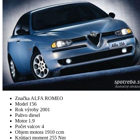
Značka
ALFA ROMEO
Model
156
Rok výroby
2001
Palivo
diesel
Motor
1.9
Počet valcov
4
Objem motora
1910 ccm
Krútiaci moment
255 Nm