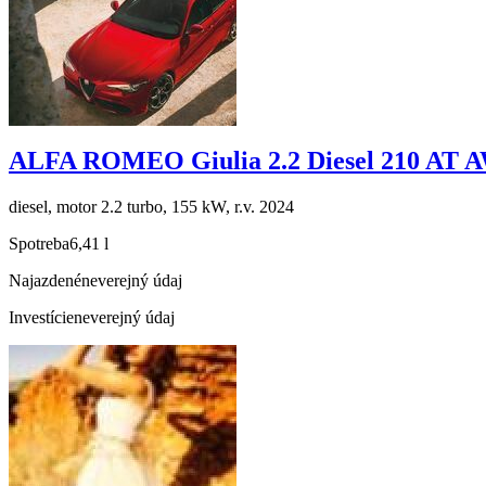
ALFA ROMEO Giulia 2.2 Diesel 210 AT 
diesel, motor 2.2 turbo, 155 kW, r.v. 2024
Spotreba
6,41 l
Najazdené
neverejný údaj
Investície
neverejný údaj