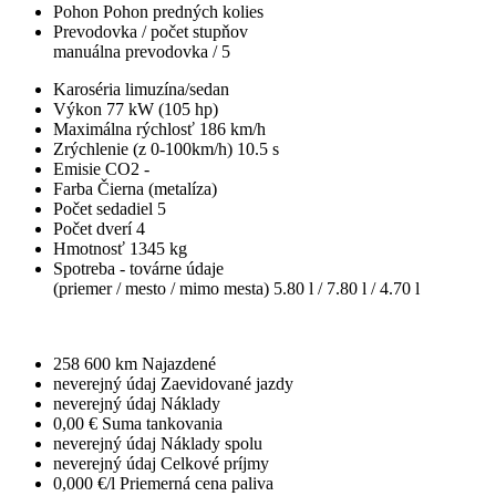
Pohon
Pohon predných kolies
Prevodovka / počet stupňov
manuálna prevodovka / 5
Karoséria
limuzína/sedan
Výkon
77 kW (105 hp)
Maximálna rýchlosť
186 km/h
Zrýchlenie (z 0-100km/h)
10.5 s
Emisie CO2
-
Farba
Čierna (metalíza)
Počet sedadiel
5
Počet dverí
4
Hmotnosť
1345 kg
Spotreba - továrne údaje
(priemer / mesto / mimo mesta)
5.80 l / 7.80 l / 4.70 l
258 600 km
Najazdené
neverejný údaj
Zaevidované jazdy
neverejný údaj
Náklady
0,00 €
Suma tankovania
neverejný údaj
Náklady spolu
neverejný údaj
Celkové príjmy
0,000 €/l
Priemerná cena paliva