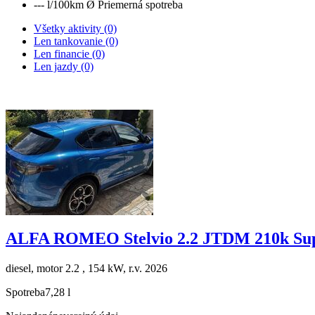
--- l/100km
Ø Priemerná spotreba
Všetky aktivity (0)
Len tankovanie (0)
Len financie (0)
Len jazdy (0)
ALFA ROMEO Stelvio 2.2 JTDM 210k S
diesel, motor 2.2 , 154 kW, r.v. 2026
Spotreba
7,28 l