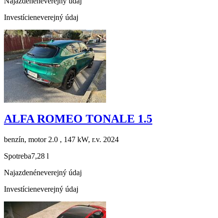
Najazdené
neverejný údaj
Investície
neverejný údaj
ALFA ROMEO TONALE 1.5
benzín, motor 2.0 , 147 kW, r.v. 2024
Spotreba
7,28 l
Najazdené
neverejný údaj
Investície
neverejný údaj