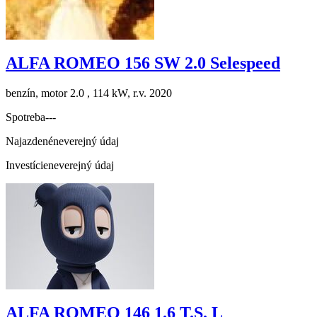
ALFA ROMEO 156 SW 2.0 Selespeed
benzín, motor 2.0 , 114 kW, r.v. 2020
Spotreba
---
Najazdené
neverejný údaj
Investície
neverejný údaj
ALFA ROMEO 146 1.6 T.S. L