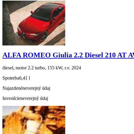
ALFA ROMEO Giulia 2.2 Diesel 210 AT 
diesel, motor 2.2 turbo, 155 kW, r.v. 2024
Spotreba
6,41 l
Najazdené
neverejný údaj
Investície
neverejný údaj